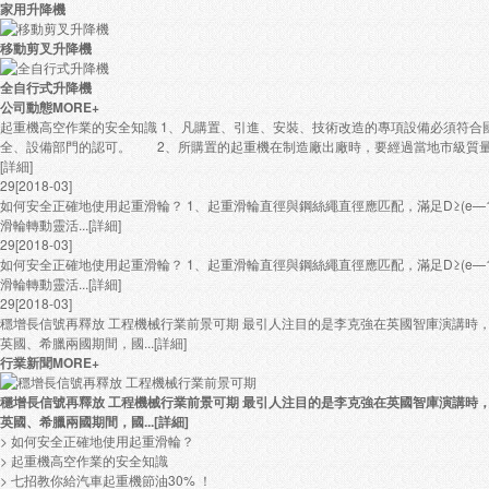
家用升降機
移動剪叉升降機
全自行式升降機
公司
動態MORE+
起重機高空作業的安全知識
1、凡購置、引進、安裝、技術改造的專項設備必須符合
全、設備部門的認可。 2、所購置的起重機在制造廠出廠時，要經過當地市級質量
[詳細]
29
[2018-03]
如何安全正確地使用起重滑輪？
1、起重滑輪直徑與鋼絲繩直徑應匹配，滿足D≥(e—
滑輪轉動靈活...[詳細]
29
[2018-03]
如何安全正確地使用起重滑輪？
1、起重滑輪直徑與鋼絲繩直徑應匹配，滿足D≥(e—
滑輪轉動靈活...[詳細]
29
[2018-03]
穩增長信號再釋放 工程機械行業前景可期
最引人注目的是李克強在英國智庫演講時，明
英國、希臘兩國期間，國...[詳細]
行業
新聞MORE+
穩增長信號再釋放 工程機械行業前景可期
最引人注目的是李克強在英國智庫演講時，明
英國、希臘兩國期間，國...[詳細]
> 如何安全正確地使用起重滑輪？
> 起重機高空作業的安全知識
> 七招教你給汽車起重機節油30% ！