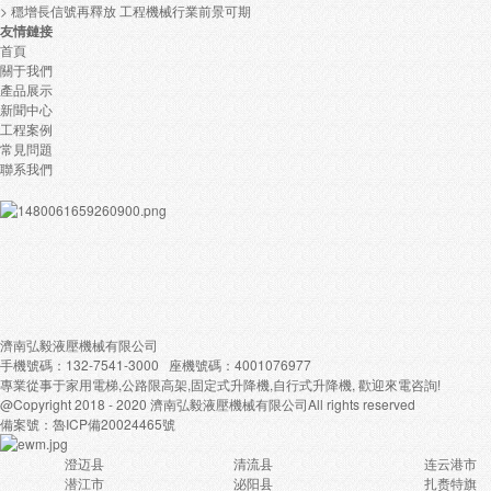
> 穩增長信號再釋放 工程機械行業前景可期
友情
鏈接
首頁
關于我們
產品展示
新聞中心
工程案例
常見問題
聯系我們
濟南弘毅液壓機械有限公司
手機號碼：132-7541-3000 座機號碼：4001076977
專業從事于家用電梯,公路限高架,固定式升降機,自行式升降機, 歡迎來電咨詢!
@Copyright 2018 - 2020 濟南弘毅液壓機械有限公司All rights reserved
備案號：魯ICP備20024465號
澄迈县
清流县
连云港市
潜江市
泌阳县
扎赉特旗