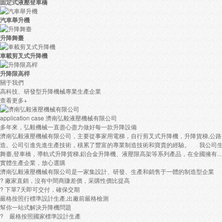
固定式液壓登車橋
汽車舉升機
升降舞臺
車載剪叉式升降機
升降限高桿
關于我們
高科技、研發型升降機械專業生產企業
查看更多+
application case
濟南弘毅液壓機械有限公司
多年來，弘毅機械一直盡心盡力做好每一款升降設備
濟南弘毅液壓機械有限公司，主要從事家用電梯，自行剪叉式升降機，升降貨梯,公
造。公司引進先進生產技術，積累了豐富的專業制造技術和寶貴的經驗。 我公司生
舞臺,登車橋，導軌式升降貨梯,鋁合金升降機、液壓限高架等系列產品，在全國擁有
實體生產企業，放心選購
濟南弘毅液壓機械有限公司是一家集設計、研發、生產和銷售于一體的制造型企業
? 廠家直銷，沒有中間商賺差價，采購性價比提高
? 下單7天即可交付，確保交期
嚴格按照行標準設計生產,出廠前嚴格檢測
幫你一站式解決升降機問題
? 嚴格按照國家標準設計生產