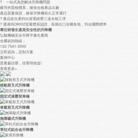
? 一站式為您解決升降機問題
嚴苛的質檢體系，確保合格產品出廠
產品質量保證，確保升降機長久正常運行
? 產品從生產到出貨需經歷三道全檢工序
? 通過ISO9002質量體系認證，長期出口全國各地，符合國際標準
專注研發生產
高安全性
的升降機
弘毅機械安全升降平臺生產商
全國咨詢熱線：
132-7541-3000
立即咨詢，定制方案
案例中心
質量贏信譽，信譽得效益!
查看更多+
移動剪叉式升降機
固定式液壓登車橋
車載剪叉式升降機
無障礙式升降機
單柱式鋁合金升降機